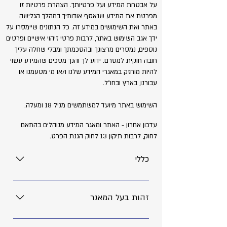
על אבטחת המידע ועל פרטיותך. הצהרת פרטיות זו
מפרטת את המידע שנאסף אודותיך במהלך הגלישה
באתר ואת השימושים במידע זה. כל הנתונים שיימסרו על
ידך אגב השימוש באתר, לרבות פרטי זיהוי אישיים ופרטים
נוספים, נמסרים מרצונך ובהסכמתך ומבלי שחלה עליך
חובה חוקית למסרם. ידוע לך והנך מסכים שהמידע עשוי
להיות מוחזק במאגרי המידע שלנו ו/או מי מטעמנו או
עבורנו, בארץ ובחו"ל.
השימוש באתר מיועד למשתמשים מגיל 18 ומעלה.
עדכון אחרון - האתר ומאגר המידע מנוהלים בהתאם
לחוק, לרבות תיקון 13 לחוק הגנת הפרט.
כללי
מדיניות פרטיות זו ("המדיניות") נועדה להסביר
מהם נוהלי עידן החזרי מס - דנה גיגי (להלן:
זהות בעל המאגר
"בעל האתר") ביחס לפרטיות המשתמשים
באתר האינטרנט של idanmas.com (להלן:
בעל מאגר המידע הינה: דנה גיגי עוסק מורשה: